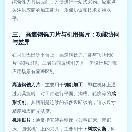
综合性刀具供应商，方便进行一站式采购。应重点
关注供应商的加工能力、质保协议和技术支持水
平。
三、 高速钢铣刀片与机用锯片：功能协同
与差异
在阿里巴巴等平台上，高速钢铣刀片常与“机用锯
片”关联出现。二者虽同属切削刀具，但设计原理和
应用场景有显著区别：
高速钢铣刀片
：主要用于
铣削加工
，即在机床上通
过刀具旋转，对工件进行平面、沟槽、轮廓等的
成
形切削
。其切削是连续的或多齿断续的，追求尺寸
精度和表面光洁度。
机用锯片
：通常指安装在锯床（如弓锯床、带锯
床、圆锯机）上的刀具，主要用于
下料或切断
，即