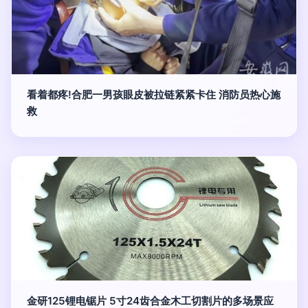
看着都疼!合肥一男孩眼皮被拉链紧紧卡住 消防员热心施
救
金研125锂电锯片 5寸24齿合金木工切割片的多场景应