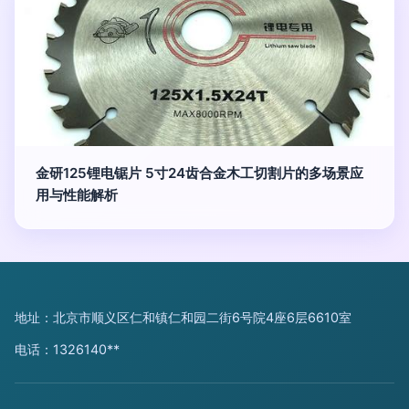
金研125锂电锯片 5寸24齿合金木工切割片的多场景应
用与性能解析
地址：北京市顺义区仁和镇仁和园二街6号院4座6层6610室
电话：1326140**